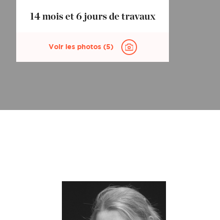
enu déroulant.
 ne les oubliez pas !
14 mois et 6 jours de travaux
enu déroulant.
Voir les photos (5)
ur votre projet ?
ur votre projet ?