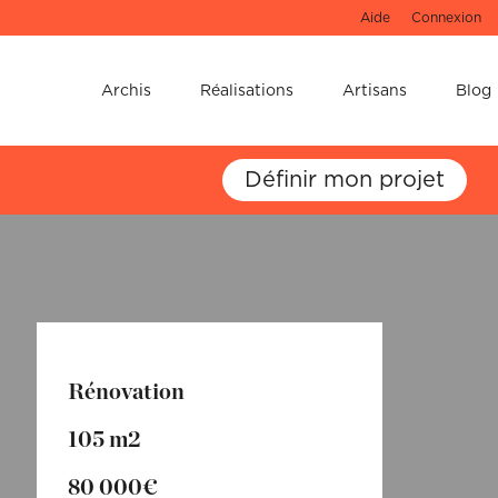
Aide
Connexion
e !
Archis
Réalisations
Artisans
Blog
u 3D de votre
Définir mon projet
Rénovation
105 m2
80 000€
 ne les oubliez pas !