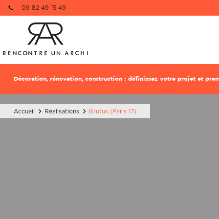
09 82 49 15 49
Re
1 pièce à dé
Décoration, rénovation, construction : définissez votre projet et pr
Nom
Nom
Accueil
Réalisations
Brutus (Paris 17)
Email
Email
Téléphone
Téléphone