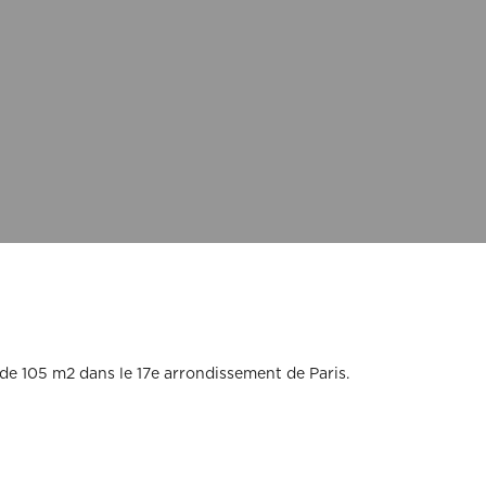
(Ex: Nogent-sur-marne).
Merci de cliquer sur votre ville dans le m
Attention si votre ville contient des tirets,
(Ex: Nogent-sur-marne).
Merci de cliquer sur votre ville dans le m
ent
Vous souhaitez
ent
Vous souhaitez
l (€)
Souhaitez-vous nous en dire plus s
l (€)
Souhaitez-vous nous en dire plus s
Votre rendez-vous par :
Domicile
Visio
Coaching déco
de 105 m2 dans le 17e arrondissement de Paris.