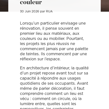
couleur
Décoration, rénovation, construction : définissez votre projet et
Téléphone
Localité du projet
Attention si votre ville
contient des tirets, ne les
prenez rendez-vous avec nos Archis pour 50€
oubliez pas !
(Ex: Nogent-sur-marne).
30 Juin 2026 par RUA
Merci de cliquer sur votre
Définir mon projet
ville dans le menu
Attention si votre ville
déroulant.
contient des tirets, ne les
Lorsqu’un particulier envisage une
oubliez pas !
(Ex: Nogent-sur-marne).
rénovation, il pense souvent en
Merci de cliquer sur votre
ville dans le menu
premier lieu aux matériaux, aux
Vous êtes un client
Vous souhaitez
déroulant.
couleurs ou au mobilier. Pourtant,
les projets les plus réussis ne
commencent jamais par une palette
Vous êtes un client
Vous souhaitez
de teintes. Ils commencent par une
réflexion sur l’espace.
Mon budget total (€)
Souhaitez-vous nous
en dire plus sur votre
projet ?
En architecture d’intérieur, la qualité
d’un projet repose avant tout sur sa
Mon budget total (€)
Souhaitez-vous nous
capacité à répondre aux usages
en dire plus sur votre
projet ?
quotidiens de ses occupants. Avant
même de parler décoration, il faut
comprendre comment un lieu est
Votre
Domicile
Visio
Coaching
rendez-
déco
vécu : comment on circule, où la
vous
lumière entre, quelles sont les
par :
perspectives, les contraintes