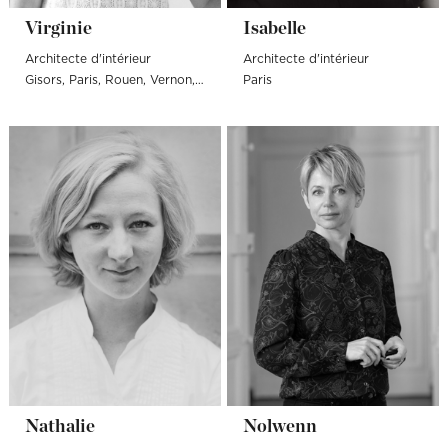
Virginie
Isabelle
Architecte d'intérieur
Architecte d'intérieur
Gisors
Paris
Rouen
Vernon
Neuilly-sur-Seine
Paris
Bois-Colombes
Levallo
Nathalie
Nolwenn