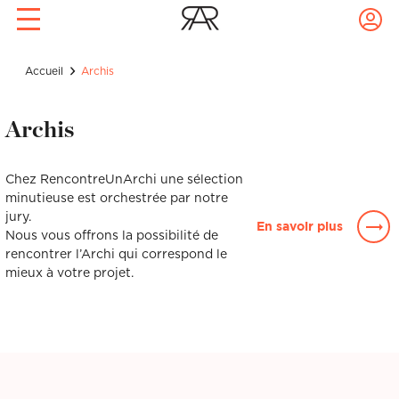
Rendez-vous conseil déco
Prise de rdv express !
Archis
Accueil
Archis
Confiez à Rencontreunarchi le choix
avec votre archi à domicile !
de votre Archi
1 pièce à décorer : 1h30 de
coaching, 1 recherche mobilier, 1
Réalisations
Archis
croquis ou 3D de votre future pièce
pour 320€.
Nom
Prénom
Chez RencontreUnArchi une sélection
Artisans
minutieuse est orchestrée par notre
jury.
Nom
Prénom
En savoir plus
Nous vous offrons la possibilité de
Blog
Email
Mot de passe
rencontrer l’Archi qui correspond le
mieux à votre projet.
Email
Mot de passe
Téléphone
Localité du projet