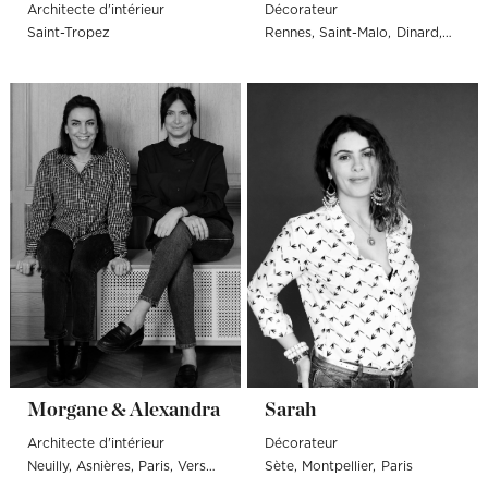
Architecte d'intérieur
Décorateur
Saint-Tropez
Rennes
Saint-Malo
Dinard
Pornic
Morgane & Alexandra
Sarah
Architecte d'intérieur
Décorateur
Neuilly
Asnières
Paris
Versailles
Meudon
Sète
Montpellier
Issy-les-Moulineaux
Paris
Rueil-M