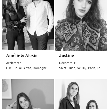
Amélie & Alexis
Justine
Architecte
Décorateur
Lille
Douai
Arras
Boulogne-sur-Mer
Saint-Ouen
Le Touquet-Paris-Plage
Neuilly
Paris
Paris
Levallois-Perret
Neu