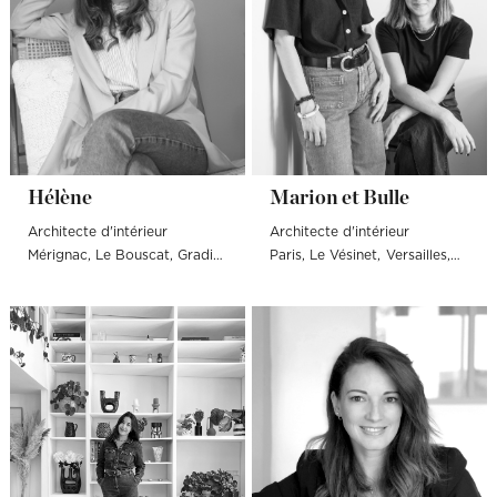
Hélène
Marion et Bulle
Architecte d'intérieur
Architecte d'intérieur
Mérignac
Le Bouscat
Gradignan
Bordeaux
Paris
Le Vésinet
Bègles
Arcachon
Versailles
Neuill