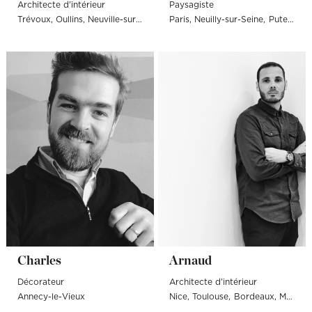
Architecte d'intérieur
Paysagiste
Trévoux
Oullins
Neuville-sur-Saône
Paris
Tassin-la-Demi-Lune
Neuilly-sur-Seine
Caluire-et-Cu
Puteaux
L
Charles
Arnaud
Décorateur
Architecte d'intérieur
Annecy-le-Vieux
Nice
Toulouse
Bordeaux
Montpellier