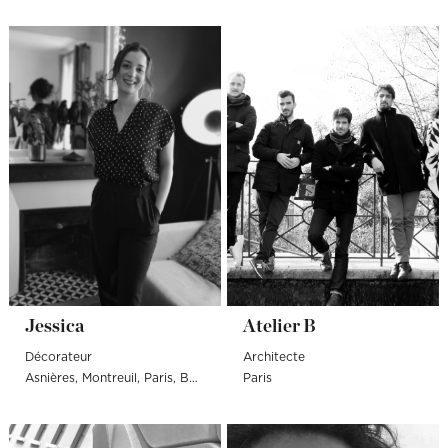
Jessica
Atelier B
Décorateur
Architecte
Asnières
Montreuil
Paris
Boulogne-Billancourt
Paris
Fontenay-sous-Bois
S