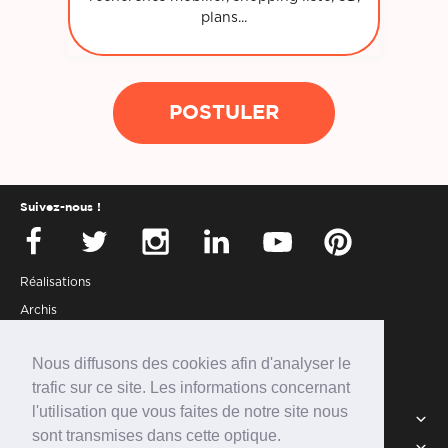
plans...
POSTULER
Suivez-nous !
Réalisations
Archis
Presse
Nous diffusons des cookies afin d'analyser le
Partenaires
trafic sur ce site. Les informations concernant
Connexion
l'utilisation que vous faites de notre site nous
Services
sont transmises dans cette optique.