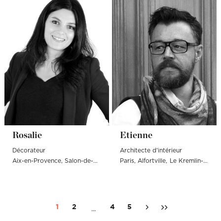
Rosalie
Etienne
Décorateur
Architecte d'intérieur
Aix-en-Provence
Salon-de-Provence
Paris
Marseille
Alfortville
Le Kremlin-Bicêtre
1
2
4
5
...