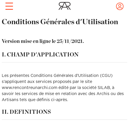
Rendez-vous conseil déco
Prise de rdv express !
Conditions Générales d'Utilisation
Archis
Confiez à Rencontreunarchi le choix
avec votre archi à domicile !
de votre Archi
1 pièce à décorer : 1h30 de
coaching, 1 recherche mobilier, 1
Réalisations
Version mise en ligne le 25/11/2021.
croquis ou 3D de votre future pièce
pour 320€.
Nom
Prénom
I. CHAMP D'APPLICATION
Artisans
Nom
Prénom
Les présentes Conditions Générales d’Utilisation (CGU)
Blog
s'appliquent aux services proposés par le site
Email
Mot de passe
www.rencontreunarchi.com édité par la société SILAB, à
savoir les services de mise en relation avec des Archis ou des
Artisans tels que définis ci-après.
Email
Mot de passe
II. DEFINITIONS
Téléphone
Localité du projet