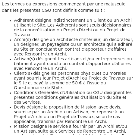
Décoration, rénovation, construction : définissez votre projet et
Téléphone
Localité du projet
Attention si votre ville
Les termes ou expressions commençant par une majuscule
contient des tirets, ne les
prenez rendez-vous avec nos Archis pour 50€
oubliez pas !
dans les présentes CGU sont définis comme suit :
(Ex: Nogent-sur-marne).
Merci de cliquer sur votre
Définir mon projet
Adhérent désigne indistinctement un Client ou un Archi
ville dans le menu
Attention si votre ville
déroulant.
utilisant le Site. Les Adhérents sont seuls décisionnaires
contient des tirets, ne les
de la concrétisation du Projet d’Archi ou du Projet de
oubliez pas !
(Ex: Nogent-sur-marne).
Travaux.
Merci de cliquer sur votre
Archi(s) désigne un architecte d’intérieur, un décorateur,
ville dans le menu
Vous êtes un client
Vous souhaitez
un designer, un paysagiste ou un architecte qui a adhéré
déroulant.
au Site en concluant un contrat d’apporteur d’affaires
avec Rencontre un Archi.
Artisan(s) désignent les artisans et/ou entrepreneurs du
bâtiment ayant conclu un contrat d’apporteur d’affaires
Vous êtes un client
Vous souhaitez
avec Rencontre un Archi.
Client(s) désigne les personnes physiques ou morales
Mon budget total (€)
Souhaitez-vous nous
ayant soumis leur Projet d’Archi ou Projet de Travaux sur
en dire plus sur votre
projet ?
le Site et payé la somme de 50 € à l’issue du
Questionnaire de Style.
Conditions Générales d’Utilisation ou CGU désignent les
Mon budget total (€)
Souhaitez-vous nous
présentes conditions générales d’utilisation du Site et
en dire plus sur votre
des Services.
projet ?
Devis désigne la proposition de Mission, avec devis,
soumise par un Archi ou un Artisan, en réponse à un
Projet d’Archi ou un Projet de Travaux, selon le cas
Votre
Domicile
Visio
Coaching
applicable, transmis par Rencontre un Archi.
rendez-
déco
Mission désigne le service à fournir par un Archi et/ou
vous
un Artisan, suite aux Services de Rencontre Un Archi,
par :