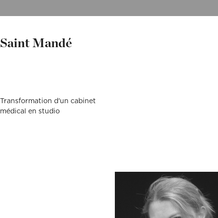
Décoration, rénovation, construction : définissez votre projet et
Téléphone
Localité du projet
Attention si votre ville
contient des tirets, ne les
prenez rendez-vous avec nos Archis pour 50€
oubliez pas !
(Ex: Nogent-sur-marne).
Merci de cliquer sur votre
Définir mon projet
ville dans le menu
Attention si votre ville
déroulant.
Saint Mandé
contient des tirets, ne les
oubliez pas !
(Ex: Nogent-sur-marne).
Merci de cliquer sur votre
ville dans le menu
Vous êtes un client
Vous souhaitez
déroulant.
Transformation d'un cabinet
Vous êtes un client
Vous souhaitez
médical en studio
Mon budget total (€)
Souhaitez-vous nous
en dire plus sur votre
projet ?
Mon budget total (€)
Souhaitez-vous nous
en dire plus sur votre
projet ?
Votre
Domicile
Visio
Coaching
rendez-
déco
vous
par :