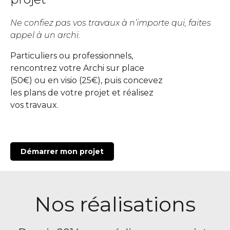
Téléphone
Localité du projet
Attention si votre ville
contient des tirets, ne les
oubliez pas !
Ne confiez pas vos travaux à n’importe qui, faites
(Ex: Nogent-sur-marne).
Merci de cliquer sur votre
appel à un archi.
ville dans le menu
Attention si votre ville
déroulant.
contient des tirets, ne les
oubliez pas !
Particuliers ou professionnels,
(Ex: Nogent-sur-marne).
Merci de cliquer sur votre
rencontrez votre Archi sur place
ville dans le menu
Vous êtes un client
Vous souhaitez
déroulant.
(50€) ou en visio (25€), puis concevez
les plans de votre projet et réalisez
vos travaux.
Vous êtes un client
Vous souhaitez
Mon budget total (€)
Souhaitez-vous nous
en dire plus sur votre
projet ?
Démarrer mon projet
Mon budget total (€)
Souhaitez-vous nous
en dire plus sur votre
projet ?
Nos réalisations
Votre
Domicile
Visio
Coaching
rendez-
déco
vous
par :