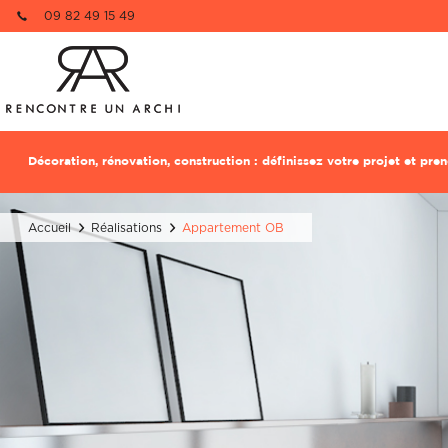
09 82 49 15 49
Re
1 pièce à dé
Décoration, rénovation, construction : définissez votre projet et pr
Nom
Nom
Accueil
Réalisations
Appartement OB
Email
Email
Téléphone
Téléphone