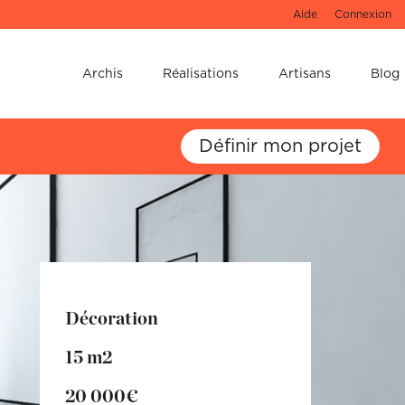
Aide
Connexion
e !
Archis
Réalisations
Artisans
Blog
u 3D de votre
Définir mon projet
Décoration
15 m2
20 000€
 ne les oubliez pas !