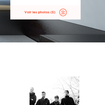
enu déroulant.
 ne les oubliez pas !
enu déroulant.
Voir les photos (5)
ur votre projet ?
ur votre projet ?