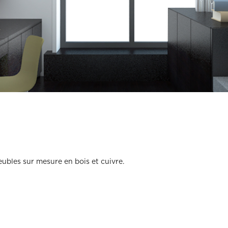
(Ex: Nogent-sur-marne).
Merci de cliquer sur votre ville dans le m
Attention si votre ville contient des tirets,
(Ex: Nogent-sur-marne).
Merci de cliquer sur votre ville dans le m
ent
Vous souhaitez
ent
Vous souhaitez
l (€)
Souhaitez-vous nous en dire plus s
l (€)
Souhaitez-vous nous en dire plus s
Votre rendez-vous par :
Domicile
Visio
Coaching déco
ubles sur mesure en bois et cuivre.