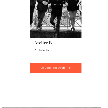
Atelier B
Architecte
Je veux cet Archi