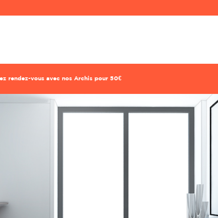
ndez-vous conseil déco avec votre archi à domicil
Prise de rdv express !
Confiez à Rencontreunarchi le choix de votre Archi
corer : 1h30 de coaching, 1 recherche mobilier, 1 croquis o
future pièce pour 320€.
enez rendez-vous avec nos Archis pour 50€
Prénom
Prénom
Mot de passe
Mot de passe
Localité du projet
Localité du projet
Attention si votre ville contient des tirets,