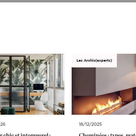
(Ex: Nogent-sur-marne).
Merci de cliquer sur votre ville dans le m
Attention si votre ville contient des tirets,
(Ex: Nogent-sur-marne).
Merci de cliquer sur votre ville dans le m
ent
Vous souhaitez
ent
Vous souhaitez
l (€)
Souhaitez-vous nous en dire plus s
Les Archis(experts)
l (€)
Souhaitez-vous nous en dire plus s
Votre rendez-vous par :
Domicile
Visio
Coaching déco
026
18/12/2025
r chic et intemporel :
Cheminées : types, mat