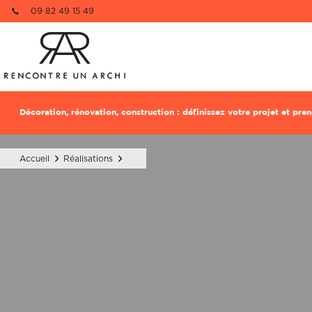
09 82 49 15 49
Re
1 pièce à dé
Décoration, rénovation, construction : définissez votre projet et pr
Nom
Nom
Accueil
Réalisations
Email
Email
Téléphone
Téléphone