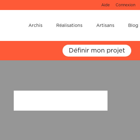
Aide
Connexion
e !
Archis
Réalisations
Artisans
Blog
u 3D de votre
Définir mon projet
 ne les oubliez pas !