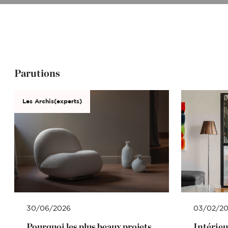
Vous êtes un cli
Vous êtes un cli
Parutions
Mon budget tota
Les Archis(experts)
Mon budget tota
30/06/2026
03/02/2
Pourquoi les plus beaux projets
Intérieu