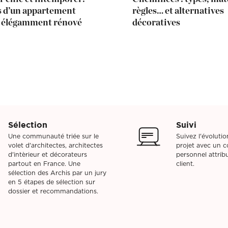
s d’un appartement
règles… et alternatives
n élégamment rénové
décoratives
Sélection
Suivi
Une communauté triée sur le
Suivez l'évoluti
volet d'architectes, architectes
projet avec un co
d'intèrieur et décorateurs
personnel attri
partout en France. Une
client.
sélection des Archis par un jury
en 5 étapes de sélection sur
dossier et recommandations.