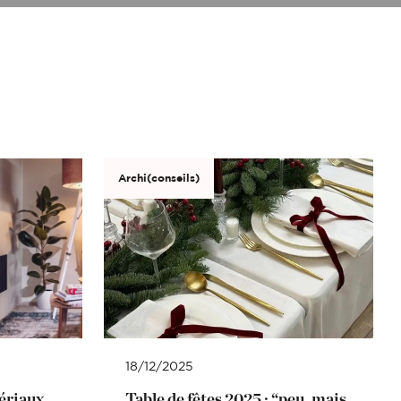
enu déroulant.
 ne les oubliez pas !
enu déroulant.
ur votre projet ?
Archi(conseils)
ur votre projet ?
18/12/2025
ériaux,
Table de fêtes 2025 : “peu, mais