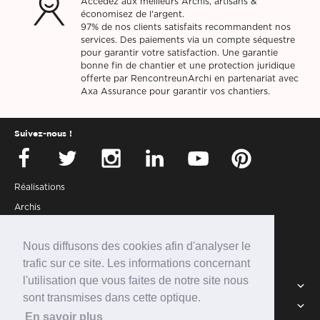
Accédez aux meilleurs Archis, artisans &
économisez de l'argent.
97% de nos clients satisfaits recommandent nos
services. Des paiements via un compte séquestre
pour garantir votre satisfaction. Une garantie
bonne fin de chantier et une protection juridique
offerte par RencontreunArchi en partenariat avec
Axa Assurance pour garantir vos chantiers.
Suivez-nous !
Réalisations
Archis
Presse
Nous diffusons des cookies afin d'analyser le
Partenaires
trafic sur ce site. Les informations concernant
Connexion
l'utilisation que vous faites de notre site nous
Services
sont transmises dans cette optique.
Intégrer la communauté
RUA
En savoir plus