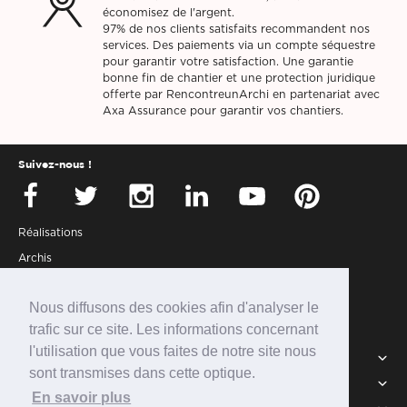
économisez de l'argent.
97% de nos clients satisfaits recommandent nos
services. Des paiements via un compte séquestre
pour garantir votre satisfaction. Une garantie
bonne fin de chantier et une protection juridique
offerte par RencontreunArchi en partenariat avec
Axa Assurance pour garantir vos chantiers.
Suivez-nous !
Réalisations
Archis
Presse
Nous diffusons des cookies afin d'analyser le
Partenaires
trafic sur ce site. Les informations concernant
Connexion
l'utilisation que vous faites de notre site nous
Services
sont transmises dans cette optique.
Intégrer la communauté
RUA
En savoir plus