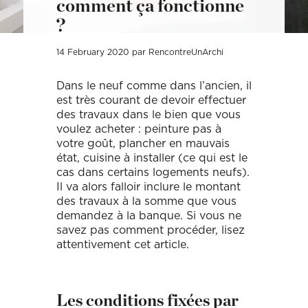
comment ça fonctionne
Décoration, rénovation, construction : définissez votre projet et
Téléphone
Localité du projet
Attention si votre ville
contient des tirets, ne les
prenez rendez-vous avec nos Archis pour 50€
?
oubliez pas !
(Ex: Nogent-sur-marne).
Merci de cliquer sur votre
Définir mon projet
ville dans le menu
Attention si votre ville
14 February 2020 par RencontreUnArchi
déroulant.
contient des tirets, ne les
oubliez pas !
(Ex: Nogent-sur-marne).
Merci de cliquer sur votre
Dans le neuf comme dans l’ancien, il
ville dans le menu
est très courant de devoir effectuer
Vous êtes un client
Vous souhaitez
déroulant.
des travaux dans le bien que vous
voulez acheter : peinture pas à
votre goût, plancher en mauvais
Vous êtes un client
Vous souhaitez
état, cuisine à installer (ce qui est le
Mon budget total (€)
Souhaitez-vous nous
cas dans certains logements neufs).
en dire plus sur votre
Il va alors falloir inclure le montant
projet ?
des travaux à la somme que vous
demandez à la banque. Si vous ne
Mon budget total (€)
Souhaitez-vous nous
en dire plus sur votre
savez pas comment procéder, lisez
projet ?
attentivement cet article.
Votre
Domicile
Visio
Coaching
rendez-
déco
vous
Les conditions fixées par
par :