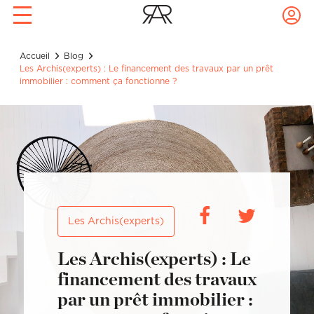
Rendez-vous conseil déco
Prise de rdv express !
Archis
Accueil
Blog
Confiez à Rencontreunarchi le choix
avec votre archi à domicile !
Les Archis(experts) : Le financement des travaux par un prêt
de votre Archi
immobilier : comment ça fonctionne ?
1 pièce à décorer : 1h30 de
coaching, 1 recherche mobilier, 1
Réalisations
croquis ou 3D de votre future pièce
pour 320€.
Nom
Prénom
Artisans
Nom
Prénom
Blog
Email
Mot de passe
Les Archis(experts)
Email
Mot de passe
Les Archis(experts) : Le
Téléphone
Localité du projet
financement des travaux
par un prêt immobilier :