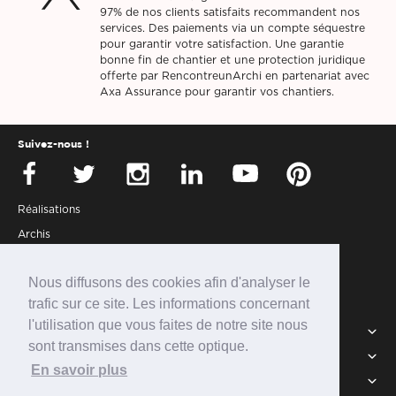
97% de nos clients satisfaits recommandent nos
services. Des paiements via un compte séquestre
pour garantir votre satisfaction. Une garantie
bonne fin de chantier et une protection juridique
offerte par RencontreunArchi en partenariat avec
Axa Assurance pour garantir vos chantiers.
Suivez-nous !
Réalisations
Archis
Presse
Nous diffusons des cookies afin d'analyser le
Partenaires
trafic sur ce site. Les informations concernant
Connexion
l'utilisation que vous faites de notre site nous
Services
sont transmises dans cette optique.
Intégrer la communauté
RUA
En savoir plus
Newsletter
FAQ
CGU