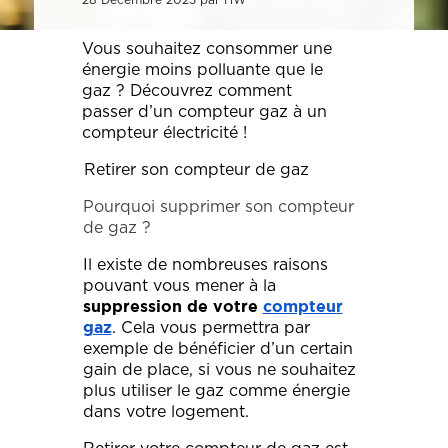
Décoration, rénovation, construction : définissez votre projet et
Téléphone
Localité du projet
Attention si votre ville
contient des tirets, ne les
prenez rendez-vous avec nos Archis pour 50€
oubliez pas !
(Ex: Nogent-sur-marne).
Vous souhaitez consommer une
Merci de cliquer sur votre
Définir mon projet
ville dans le menu
énergie moins polluante que le
Attention si votre ville
déroulant.
contient des tirets, ne les
gaz ? Découvrez comment
oubliez pas !
passer d’un compteur gaz à un
(Ex: Nogent-sur-marne).
Merci de cliquer sur votre
compteur électricité !
ville dans le menu
Vous êtes un client
Vous souhaitez
déroulant.
Retirer son compteur de gaz
Pourquoi supprimer son compteur
Vous êtes un client
Vous souhaitez
de gaz ?
Mon budget total (€)
Souhaitez-vous nous
en dire plus sur votre
Il existe de nombreuses raisons
projet ?
pouvant vous mener à la
suppression de votre
compteur
Mon budget total (€)
Souhaitez-vous nous
. Cela vous permettra par
gaz
en dire plus sur votre
projet ?
exemple de bénéficier d’un certain
gain de place, si vous ne souhaitez
Votre
Domicile
Visio
Coaching
plus utiliser le gaz comme énergie
rendez-
déco
dans votre logement.
vous
par :