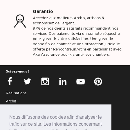
Garantie
Accédez aux meilleurs Archis, artisans &
économisez de l'argent.
97% de nos clients satisfaits recommandent nos
services. Des paiements via un compte séquestre
pour garantir votre satisfaction. Une garantie
bonne fin de chantier et une protection juridique
offerte par RencontreunArchi en partenariat avec
Axa Assurance pour garantir vos chantiers.
Suivez-nous !
Réalisations
Archis
Presse
Nous diffusons des cookies afin d'analyser le
Partenaires
trafic sur ce site. Les informations concernant
Connexion