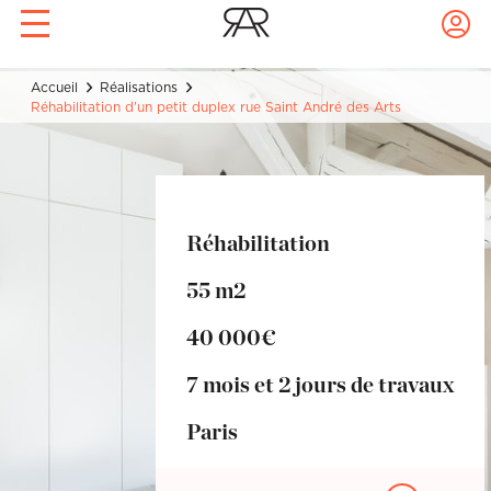
Rendez-vous conseil déco
Prise de rdv express !
Archis
Accueil
Réalisations
Confiez à Rencontreunarchi le choix
avec votre archi à domicile !
Réhabilitation d'un petit duplex rue Saint André des Arts
de votre Archi
1 pièce à décorer : 1h30 de
coaching, 1 recherche mobilier, 1
Réalisations
croquis ou 3D de votre future pièce
pour 320€.
Nom
Prénom
Artisans
Réhabilitation
Nom
Prénom
55 m2
Blog
Email
Mot de passe
40 000€
7 mois et 2 jours de travaux
Email
Mot de passe
Téléphone
Localité du projet
Paris