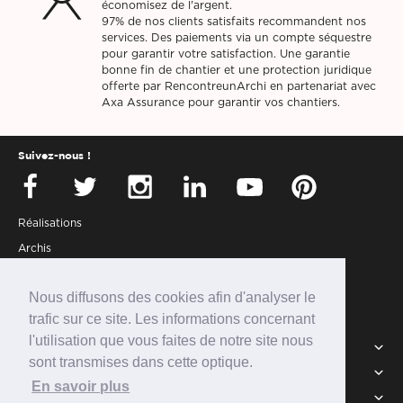
économisez de l'argent.
97% de nos clients satisfaits recommandent nos
services. Des paiements via un compte séquestre
pour garantir votre satisfaction. Une garantie
bonne fin de chantier et une protection juridique
offerte par RencontreunArchi en partenariat avec
Axa Assurance pour garantir vos chantiers.
Suivez-nous !
Réalisations
Archis
Presse
Nous diffusons des cookies afin d'analyser le
Partenaires
trafic sur ce site. Les informations concernant
Connexion
l'utilisation que vous faites de notre site nous
Services
sont transmises dans cette optique.
Intégrer la communauté
RUA
En savoir plus
Newsletter
FAQ
CGU