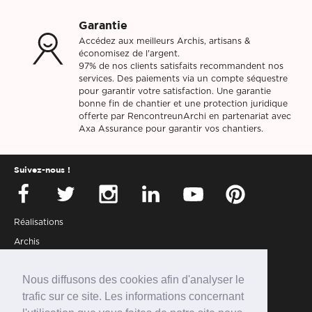
Garantie
Accédez aux meilleurs Archis, artisans &
économisez de l'argent.
97% de nos clients satisfaits recommandent nos
services. Des paiements via un compte séquestre
pour garantir votre satisfaction. Une garantie
bonne fin de chantier et une protection juridique
offerte par RencontreunArchi en partenariat avec
Axa Assurance pour garantir vos chantiers.
Suivez-nous !
Réalisations
Archis
Presse
Nous diffusons des cookies afin d'analyser le
Partenaires
trafic sur ce site. Les informations concernant
Connexion