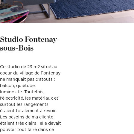
Décoration, rénovation, construction : définissez votre projet et
Téléphone
Localité du projet
Attention si votre ville
contient des tirets, ne les
prenez rendez-vous avec nos Archis pour 50€
oubliez pas !
(Ex: Nogent-sur-marne).
Merci de cliquer sur votre
Définir mon projet
ville dans le menu
Attention si votre ville
déroulant.
contient des tirets, ne les
oubliez pas !
(Ex: Nogent-sur-marne).
Merci de cliquer sur votre
Studio Fontenay-
ville dans le menu
Vous êtes un client
Vous souhaitez
déroulant.
sous-Bois
Vous êtes un client
Vous souhaitez
Ce studio de 23 m2 situé au
coeur du village de Fontenay
Mon budget total (€)
Souhaitez-vous nous
en dire plus sur votre
ne manquait pas d'atouts :
projet ?
balcon, quiétude,
luminosité...Toutefois,
Mon budget total (€)
Souhaitez-vous nous
en dire plus sur votre
l'électricité, les matériaux et
projet ?
surtout les rangements
étaient totalement à revoir.
Votre
Domicile
Visio
Coaching
Les besoins de ma cliente
rendez-
déco
étaient très clairs ; elle devait
vous
pouvoir tout faire dans ce
par :