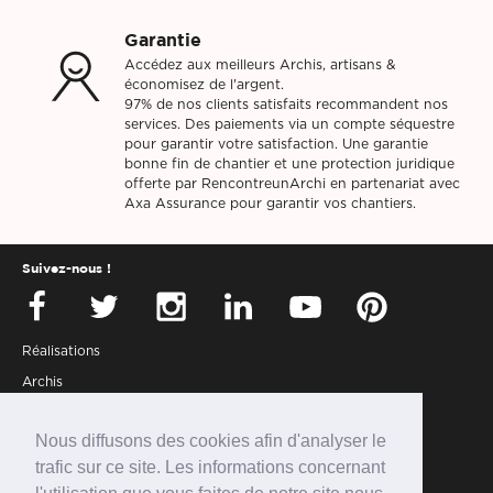
Garantie
Accédez aux meilleurs Archis, artisans &
économisez de l'argent.
97% de nos clients satisfaits recommandent nos
services. Des paiements via un compte séquestre
pour garantir votre satisfaction. Une garantie
bonne fin de chantier et une protection juridique
offerte par RencontreunArchi en partenariat avec
Axa Assurance pour garantir vos chantiers.
Suivez-nous !
Réalisations
Archis
Presse
Nous diffusons des cookies afin d'analyser le
Partenaires
trafic sur ce site. Les informations concernant
Connexion