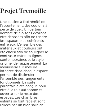
Décoration, rénovation, construction : définissez votre projet et
Téléphone
Localité du projet
Attention si votre ville
contient des tirets, ne les
prenez rendez-vous avec nos Archis pour 50€
oubliez pas !
Projet Tremoille
(Ex: Nogent-sur-marne).
Merci de cliquer sur votre
Définir mon projet
ville dans le menu
Attention si votre ville
déroulant.
contient des tirets, ne les
Une cuisine à l’extrémité de
oubliez pas !
l’appartement, des couloirs à
(Ex: Nogent-sur-marne).
Merci de cliquer sur votre
perte de vue… Un certain
ville dans le menu
nombre de cloisons devront
Vous êtes un client
Vous souhaitez
déroulant.
être déposées afin de rendre
les espaces plus cohérents
entre eux. L’ensemble des
matériaux et couleurs ont
Vous êtes un client
Vous souhaitez
été choisi afin de souligner le
contraste entre les lignes
Mon budget total (€)
Souhaitez-vous nous
contemporaines et le style
en dire plus sur votre
originel de l’appartement. La
projet ?
menuiserie sur mesure
intégrée dans chaque espace
Mon budget total (€)
Souhaitez-vous nous
permet de dissimuler
en dire plus sur votre
l’ensemble des rangements
projet ?
fonctionnels. La suite
parentale a été conçue pour
être à la fois autonome et
Votre
Domicile
Visio
Coaching
ouverte sur le reste des
rendez-
déco
espaces. Les chambres
vous
enfants se font face et sont
par :
reliées par un bloc salle de