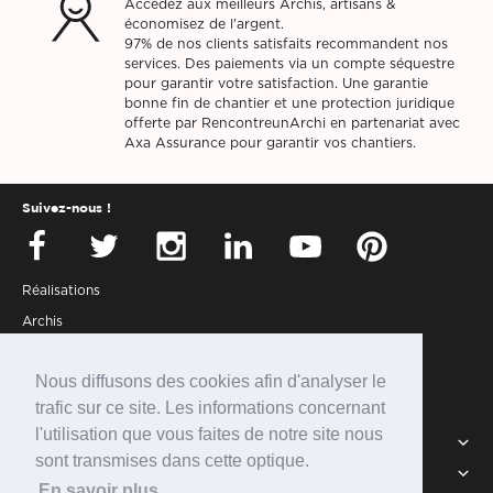
Accédez aux meilleurs Archis, artisans &
économisez de l'argent.
97% de nos clients satisfaits recommandent nos
services. Des paiements via un compte séquestre
pour garantir votre satisfaction. Une garantie
bonne fin de chantier et une protection juridique
offerte par RencontreunArchi en partenariat avec
Axa Assurance pour garantir vos chantiers.
Suivez-nous !
Réalisations
Archis
Presse
Nous diffusons des cookies afin d'analyser le
Partenaires
trafic sur ce site. Les informations concernant
Connexion
l'utilisation que vous faites de notre site nous
Services
sont transmises dans cette optique.
Intégrer la communauté
RUA
En savoir plus