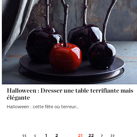
Halloween : Dresser une table terrifiante mais
élégante
Halloween : cette fête où terreur...
1
2
21
22
...