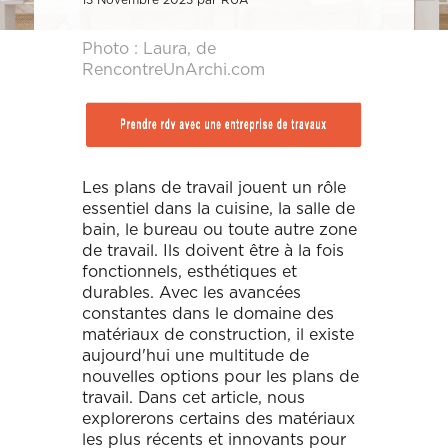
Décoration, rénovation, construction : définissez votre projet et
Téléphone
Localité du projet
Attention si votre ville
contient des tirets, ne les
prenez rendez-vous avec nos Archis pour 50€
oubliez pas !
(Ex: Nogent-sur-marne).
Photo : Laura, de
Merci de cliquer sur votre
Définir mon projet
ville dans le menu
RencontreUnArchi.com
Attention si votre ville
déroulant.
contient des tirets, ne les
oubliez pas !
(Ex: Nogent-sur-marne).
Merci de cliquer sur votre
ville dans le menu
Vous êtes un client
Vous souhaitez
déroulant.
Les plans de travail jouent un rôle
essentiel dans la cuisine, la salle de
Vous êtes un client
Vous souhaitez
bain, le bureau ou toute autre zone
Mon budget total (€)
Souhaitez-vous nous
de travail. Ils doivent être à la fois
en dire plus sur votre
fonctionnels, esthétiques et
projet ?
durables. Avec les avancées
constantes dans le domaine des
Mon budget total (€)
Souhaitez-vous nous
en dire plus sur votre
matériaux de construction, il existe
projet ?
aujourd'hui une multitude de
nouvelles options pour les plans de
Votre
Domicile
Visio
Coaching
travail. Dans cet article, nous
rendez-
déco
explorerons certains des matériaux
vous
par :
les plus récents et innovants pour