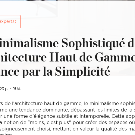
(Ex: Nogent-sur-marne).
Merci de cliquer sur votre ville dans le m
Attention si votre ville contient des tirets,
(Ex: Nogent-sur-marne).
Merci de cliquer sur votre ville dans le m
experts)
ent
Vous souhaitez
ent
Vous souhaitez
nimalisme Sophistiqué 
hitecture Haut de Gamme
l (€)
Souhaitez-vous nous en dire plus s
l (€)
Souhaitez-vous nous en dire plus s
nce par la Simplicité
23 par RUA
Votre rendez-vous par :
Domicile
Visio
Coaching déco
rs de l'architecture haut de gamme, le minimalisme sophi
e une tendance dominante, dépassant les limites de la s
r une forme d'élégance subtile et intemporelle. Cette ap
a notion de "moins, c'est plus" pour créer des espaces o
soigneusement choisi, mettant en valeur la qualité des mat