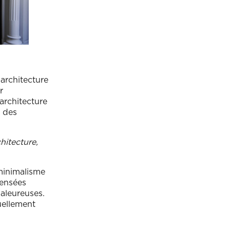
architecture
r
architecture
t des
hitecture,
 minimalisme
pensées
aleureuses.
uellement