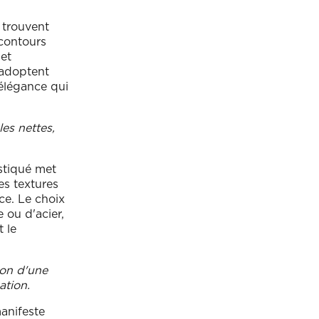
 trouvent
 contours
et
 adoptent
 élégance qui
es nettes,
stiqué met
es textures
ce. Le choix
 ou d'acier,
t le
ion d'une
ation.
anifeste