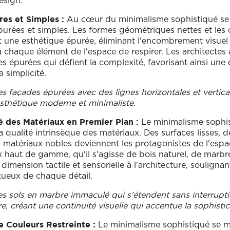
esign.
Au cœur du minimalisme sophistiqué se
res et Simples :
purées et simples. Les formes géométriques nettes et les
t une esthétique épurée, éliminant l'encombrement visuel 
 chaque élément de l'espace de respirer. Les architectes
es épurées qui défient la complexité, favorisant ainsi une
 simplicité.
s façades épurées avec des lignes horizontales et vertical
sthétique moderne et minimaliste.
Le minimalisme sophi
é des Matériaux en Premier Plan :
a qualité intrinsèque des matériaux. Des surfaces lisses, d
s matériaux nobles deviennent les protagonistes de l'espa
 haut de gamme, qu'il s'agisse de bois naturel, de marbre
imension tactile et sensorielle à l'architecture, soulignan
xueux de chaque détail.
s sols en marbre immaculé qui s'étendent sans interrupt
re, créant une continuité visuelle qui accentue la sophistic
Le minimalisme sophistiqué se m
e Couleurs Restreinte :