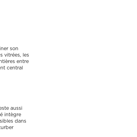
iner son
vitrées, les
ntières entre
ent central
este aussi
é intègre
sibles dans
turber