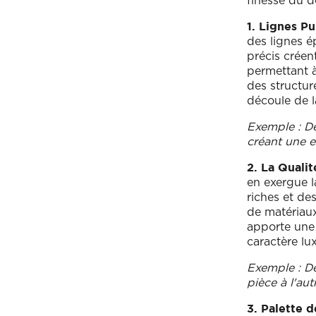
finesse du d
1. Lignes Pu
des lignes é
précis créen
permettant à
des structur
découle de la
Exemple : De
créant une e
2. La Qualit
en exergue l
riches et de
de matériaux
apporte une d
caractère lu
Exemple : De
pièce à l'aut
3. Palette d