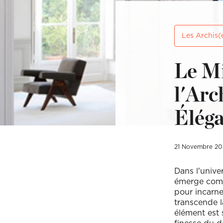
Les Archis(
Vous êtes un cli
Vous êtes un cli
Le Mi
l'Arc
Mon budget tota
Mon budget tota
Éléga
21 Novembre 20
Dans l'unive
émerge comm
pour incarne
transcende l
élément est 