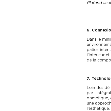
Plafond scul
6. Connexio
Dans le mini
environnemen
patios intér
l’intérieur e
de la compos
7. Technolo
Loin des dém
par l’intégr
domotique, c
une approche
l’esthétique.