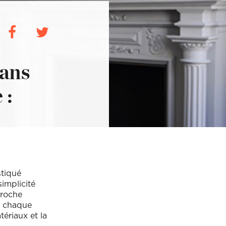
enu déroulant.
 ne les oubliez pas !
enu déroulant.
dans
 :
ur votre projet ?
ur votre projet ?
stiqué
implicité
proche
ù chaque
ériaux et la