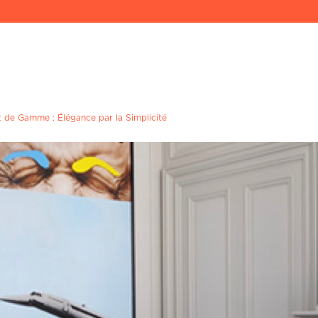
ndez-vous conseil déco avec votre archi à domicil
Prise de rdv express !
Confiez à Rencontreunarchi le choix de votre Archi
corer : 1h30 de coaching, 1 recherche mobilier, 1 croquis o
future pièce pour 320€.
Prénom
t de Gamme : Élégance par la Simplicité
Prénom
Mot de passe
Mot de passe
Localité du projet
Localité du projet
Attention si votre ville contient des tirets,