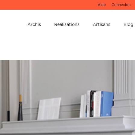
Aide
Connexion
e !
Archis
Réalisations
Artisans
Blog
u 3D de votre
 ne les oubliez pas !