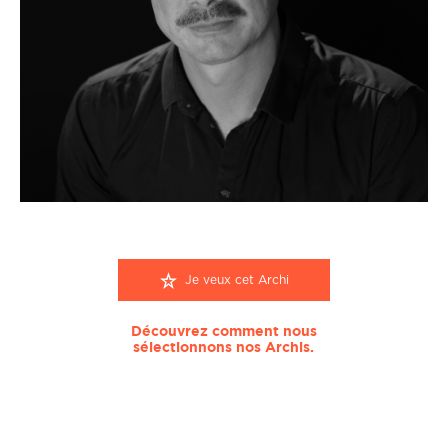
Je veux cet Archi
Découvrez comment nous
sélectionnons nos Archis.