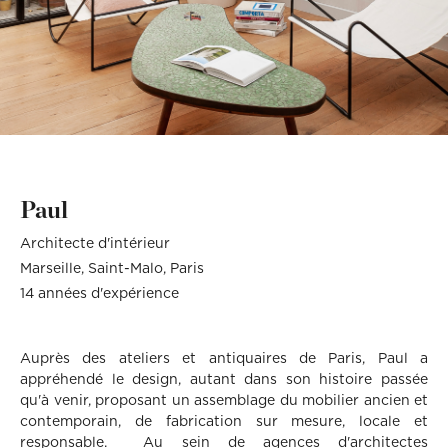
Décoration, rénovation, construction : définissez votre projet et
Téléphone
Localité du projet
Attention si votre ville
contient des tirets, ne les
prenez rendez-vous avec nos Archis pour 50€
oubliez pas !
(Ex: Nogent-sur-marne).
Merci de cliquer sur votre
Définir mon projet
ville dans le menu
Attention si votre ville
déroulant.
contient des tirets, ne les
oubliez pas !
(Ex: Nogent-sur-marne).
Merci de cliquer sur votre
ville dans le menu
Vous êtes un client
Vous souhaitez
déroulant.
Paul
Vous êtes un client
Vous souhaitez
Architecte d'intérieur
Mon budget total (€)
Souhaitez-vous nous
en dire plus sur votre
Marseille
Saint-Malo
Paris
projet ?
14 années d'expérience
Mon budget total (€)
Souhaitez-vous nous
en dire plus sur votre
projet ?
Auprès des ateliers et antiquaires de Paris, Paul a
appréhendé le design, autant dans son histoire passée
Votre
Domicile
Visio
Coaching
qu'à venir, proposant un assemblage du mobilier ancien et
rendez-
déco
vous
contemporain, de fabrication sur mesure, locale et
par :
responsable. ​ Au sein de agences d'architectes