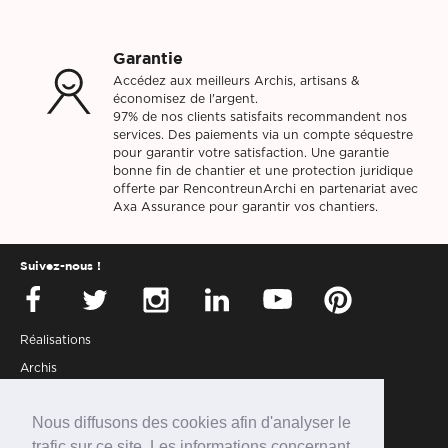
Garantie
Accédez aux meilleurs Archis, artisans &
économisez de l'argent.
97% de nos clients satisfaits recommandent nos
services. Des paiements via un compte séquestre
pour garantir votre satisfaction. Une garantie
bonne fin de chantier et une protection juridique
offerte par RencontreunArchi en partenariat avec
Axa Assurance pour garantir vos chantiers.
Suivez-nous !
Réalisations
Archis
Presse
Nous diffusons des cookies afin d'analyser le
Partenaires
trafic sur ce site. Les informations concernant