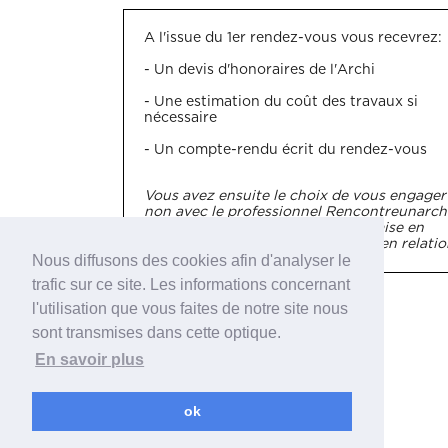
A l'issue du 1er rendez-vous vous recevrez:
- Un devis d'honoraires de l'Archi
- Une estimation du coût des travaux si
nécessaire
- Un compte-rendu écrit du rendez-vous
Vous avez ensuite le choix de vous engager
non avec le professionnel Rencontreunarch
ou nous demander une nouvelle mise en
relation (dans la limite de 2 mises en relatio
Nous diffusons des cookies afin d'analyser le
trafic sur ce site. Les informations concernant
Rencontreunarchi.com
l'utilisation que vous faites de notre site nous
sont transmises dans cette optique.
Tél : 09 82 49 15 49
En savoir plus
E-mail :
contact@rencontreunarchi.com
Adresse postale: 10 avenue Adrien
ok
Hebrad 75016