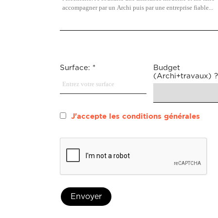
rendez-
déco
vous
par :
Surface: *
Budget
(Archi+travaux) ?
J'accepte les conditions générales
Envoyer