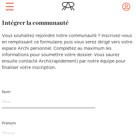
Rendez-vous conseil déco
Prise de rdv express !
Intégrer la communauté
Archis
Confiez à Rencontreunarchi le choix
avec votre archi à domicile !
de votre Archi
Vous souhaitez rejoindre notre communauté ? Inscrivez-vous
1 pièce à décorer : 1h30 de
coaching, 1 recherche mobilier, 1
Réalisations
en remplissant ce formulaire, puis vous serez dirigé vers votre
croquis ou 3D de votre future pièce
espace Archi personnel. Complétez au maximum les
pour 320€.
informations pour soumettre votre dossier. Vous saurez
Nom
Prénom
ensuite contacté Archi(rapidement) par notre équipe pour
Artisans
finaliser votre inscription.
Nom
Prénom
Blog
Email
Mot de passe
Nom
Email
Mot de passe
Téléphone
Localité du projet
Prénom