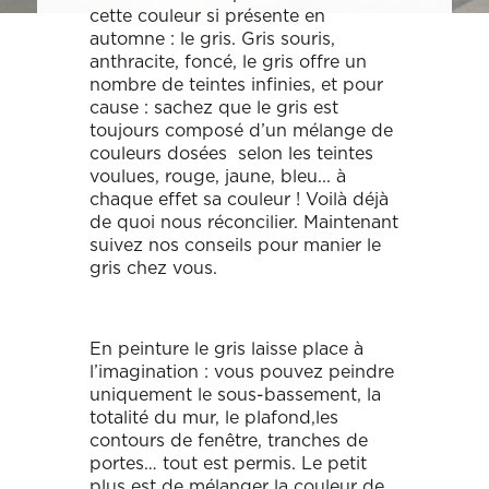
Décoration, rénovation, construction : définissez votre projet et
Téléphone
Localité du projet
Attention si votre ville
cette couleur si présente en
contient des tirets, ne les
prenez rendez-vous avec nos Archis pour 50€
oubliez pas !
automne : le gris. Gris souris,
(Ex: Nogent-sur-marne).
anthracite, foncé, le gris offre un
Merci de cliquer sur votre
Définir mon projet
ville dans le menu
Attention si votre ville
nombre de teintes infinies, et pour
déroulant.
contient des tirets, ne les
cause : sachez que le gris est
oubliez pas !
(Ex: Nogent-sur-marne).
toujours composé d’un mélange de
Merci de cliquer sur votre
ville dans le menu
couleurs dosées selon les teintes
Vous êtes un client
Vous souhaitez
déroulant.
voulues, rouge, jaune, bleu... à
chaque effet sa couleur ! Voilà déjà
de quoi nous réconcilier. Maintenant
Vous êtes un client
Vous souhaitez
suivez nos conseils pour manier le
gris chez vous.
Mon budget total (€)
Souhaitez-vous nous
en dire plus sur votre
projet ?
Mon budget total (€)
Souhaitez-vous nous
En peinture le gris laisse place à
en dire plus sur votre
l’imagination : vous pouvez peindre
projet ?
uniquement le sous-bassement, la
totalité du mur, le plafond,les
Votre
Domicile
Visio
Coaching
contours de fenêtre, tranches de
rendez-
déco
vous
portes… tout est permis. Le petit
par :
plus est de mélanger la couleur de