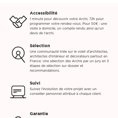
Décoration, rénovation, construction : définissez votre projet et
Téléphone
Localité du projet
Attention si votre ville
contient des tirets, ne les
prenez rendez-vous avec nos Archis pour 50€
oubliez pas !
(Ex: Nogent-sur-marne).
Accessibilité
Merci de cliquer sur votre
Définir mon projet
ville dans le menu
1 minute pour découvrir votre Archi, 72h pour
Attention si votre ville
déroulant.
contient des tirets, ne les
programmer votre rendez-vous. Pour 50€ : une
oubliez pas !
visite à domicile, un compte rendu ainsi qu'un
(Ex: Nogent-sur-marne).
Merci de cliquer sur votre
devis de l'archi.
ville dans le menu
Vous êtes un client
Vous souhaitez
déroulant.
Sélection
Une communauté triée sur le volet d'architectes,
Vous êtes un client
Vous souhaitez
architectes d'intèrieur et décorateurs partout en
France. Une sélection des Archis par un jury en 5
Mon budget total (€)
Souhaitez-vous nous
étapes de sélection sur dossier et
en dire plus sur votre
recommandations.
projet ?
Mon budget total (€)
Souhaitez-vous nous
Suivi
en dire plus sur votre
Suivez l'évolution de votre projet avec un
projet ?
conseiller personnel attribué à chaque client.
Votre
Domicile
Visio
Coaching
rendez-
déco
vous
Garantie
par :