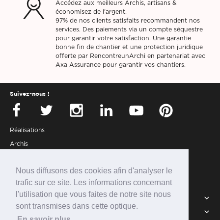
Accédez aux meilleurs Archis, artisans &
économisez de l'argent.
97% de nos clients satisfaits recommandent nos
services. Des paiements via un compte séquestre
pour garantir votre satisfaction. Une garantie
bonne fin de chantier et une protection juridique
offerte par RencontreunArchi en partenariat avec
Axa Assurance pour garantir vos chantiers.
Suivez-nous !
Réalisations
Archis
Presse
Nous diffusons des cookies afin d'analyser le
Partenaires
trafic sur ce site. Les informations concernant
Connexion
l'utilisation que vous faites de notre site nous
Services
sont transmises dans cette optique.
Intégrer la communauté
RUA
En savoir plus