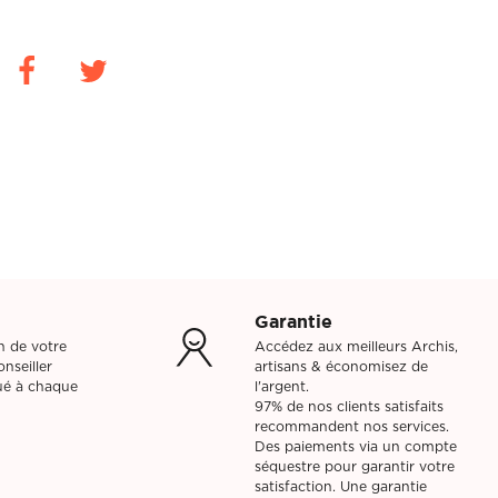
enu déroulant.
 ne les oubliez pas !
enu déroulant.
ur votre projet ?
ur votre projet ?
Garantie
on de votre
Accédez aux meilleurs Archis,
nseiller
artisans & économisez de
bué à chaque
l'argent.
97% de nos clients satisfaits
recommandent nos services.
Des paiements via un compte
séquestre pour garantir votre
satisfaction. Une garantie