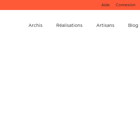
Aide
Connexion
e !
Archis
Réalisations
Artisans
Blog
u 3D de votre
 ne les oubliez pas !