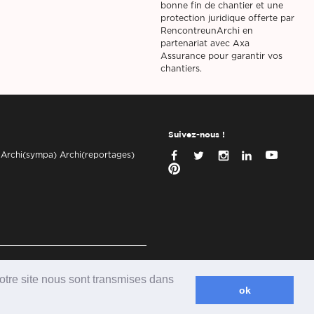
bonne fin de chantier et une
protection juridique offerte par
RencontreunArchi en
partenariat avec Axa
Assurance pour garantir vos
chantiers.
Suivez-nous !
 Archi(sympa) Archi(reportages)
 notre site nous sont transmises dans
ok