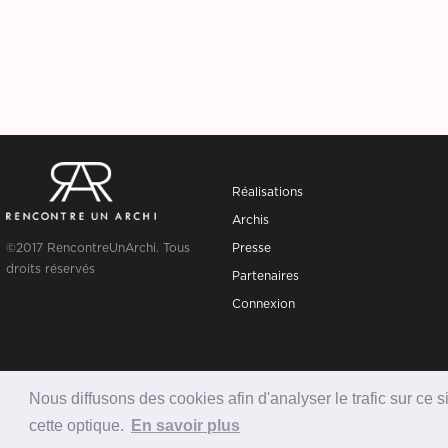
Réalisations
Archis
©2017 RencontreUnArchi. Tous
Presse
droits réservés
Partenaires
Connexion
Nous diffusons des cookies afin d'analyser le trafic sur ce s
cette optique.
En savoir plus