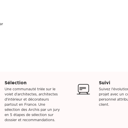
(Ex: Nogent-sur-marne).
Merci de cliquer sur votre ville dans le m
Attention si votre ville contient des tirets,
(Ex: Nogent-sur-marne).
Merci de cliquer sur votre ville dans le m
ent
Vous souhaitez
ar
ent
Vous souhaitez
l (€)
Souhaitez-vous nous en dire plus s
l (€)
Souhaitez-vous nous en dire plus s
Sélection
Suivi
Votre rendez-vous par :
Domicile
Visio
Coaching déco
Une communauté triée sur le
Suivez l'évoluti
volet d'architectes, architectes
projet avec un co
d'intèrieur et décorateurs
personnel attri
partout en France. Une
client.
sélection des Archis par un jury
en 5 étapes de sélection sur
dossier et recommandations.