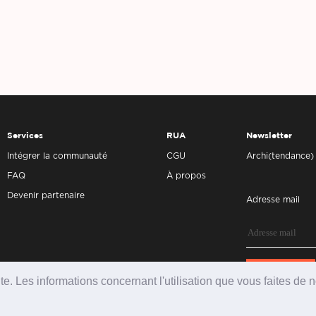
Services
RUA
Newsletter
Intégrer la communauté
CGU
Archi(tendance)
FAQ
À propos
Devenir partenaire
Adresse mail
ite. Les informations concernant l'utilisation que vous faites de