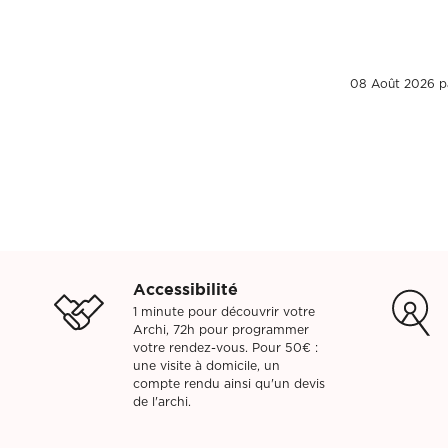
Vous êtes un cli
08 Août 2026 p
Vous êtes un cli
Mon budget tota
Mon budget tota
Accessibilité
1 minute pour découvrir votre
Archi, 72h pour programmer
votre rendez-vous. Pour 50€ :
une visite à domicile, un
compte rendu ainsi qu'un devis
de l'archi.