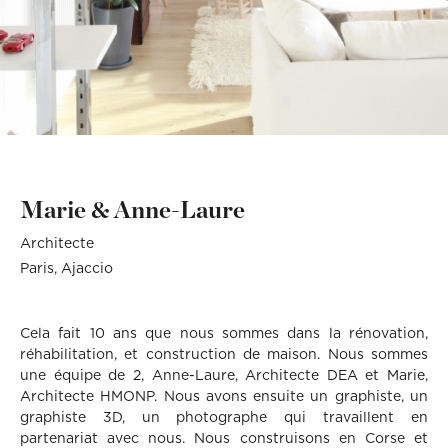
Décoration, rénovation, construction : définissez votre projet et
Téléphone
Localité du projet
Attention si votre ville
contient des tirets, ne les
prenez rendez-vous avec nos Archis pour 50€
oubliez pas !
(Ex: Nogent-sur-marne).
Merci de cliquer sur votre
Définir mon projet
ville dans le menu
Attention si votre ville
déroulant.
contient des tirets, ne les
oubliez pas !
(Ex: Nogent-sur-marne).
Merci de cliquer sur votre
ville dans le menu
Vous êtes un client
Vous souhaitez
déroulant.
Marie & Anne-Laure
Vous êtes un client
Vous souhaitez
Architecte
Mon budget total (€)
Souhaitez-vous nous
en dire plus sur votre
Paris
Ajaccio
projet ?
Mon budget total (€)
Souhaitez-vous nous
en dire plus sur votre
Cela fait 10 ans que nous sommes dans la rénovation,
projet ?
réhabilitation, et construction de maison. Nous sommes
une équipe de 2, Anne-Laure, Architecte DEA et Marie,
Votre
Domicile
Visio
Coaching
Architecte HMONP. Nous avons ensuite un graphiste, un
rendez-
déco
graphiste 3D, un photographe qui travaillent en
vous
par :
partenariat avec nous. Nous construisons en Corse et