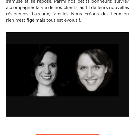
s’amuse et se repose. Parmi nos petits bonheurs: suivre/
accompagner la vie de nos clients, au fil de leurs nouvelles
résidences, bureaux, familles...Nous créons des lieux ou
rien n'est figé mais tout est évolutif.