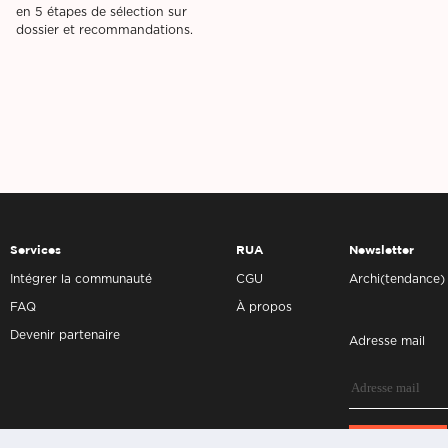
en 5 étapes de sélection sur
dossier et recommandations.
Services
RUA
Newsletter
Intégrer la communauté
CGU
Archi(tendance)
FAQ
À propos
Devenir partenaire
Adresse mail