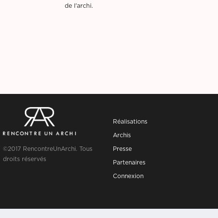
de l'archi.
Réalisations
Archis
©2017 RencontreUnArchi. Tous
Presse
droits réservés
Partenaires
Connexion