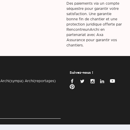
Des paiements via un compte
séquestre pour garantir votre
satisfaction. Une garantie
bonne fin de chantier et une
protection juridique offerte par
RencontreunArchi en
partenariat avec Axa
Assurance pour garantir vos
chantiers.
Suivez-nous !
 Archi(sympa) Archi(reportages)