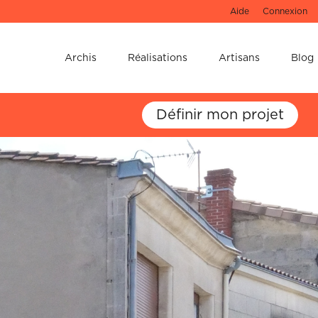
Aide
Connexion
e !
Archis
Réalisations
Artisans
Blog
u 3D de votre
Définir mon projet
 ne les oubliez pas !