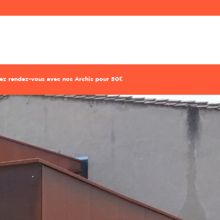
ndez-vous conseil déco avec votre archi à domicil
Prise de rdv express !
Confiez à Rencontreunarchi le choix de votre Archi
corer : 1h30 de coaching, 1 recherche mobilier, 1 croquis o
future pièce pour 320€.
enez rendez-vous avec nos Archis pour 50€
Prénom
Prénom
Mot de passe
Mot de passe
Localité du projet
Localité du projet
Attention si votre ville contient des tirets,