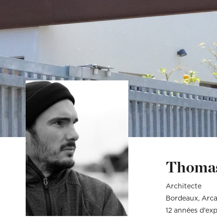
Vous êtes un cli
Vous êtes un cli
Mon budget tota
Mon budget tota
Thoma
Architecte
Bordeaux
Arc
12 années d'ex