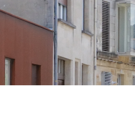
enu déroulant.
 ne les oubliez pas !
enu déroulant.
ur votre projet ?
ur votre projet ?