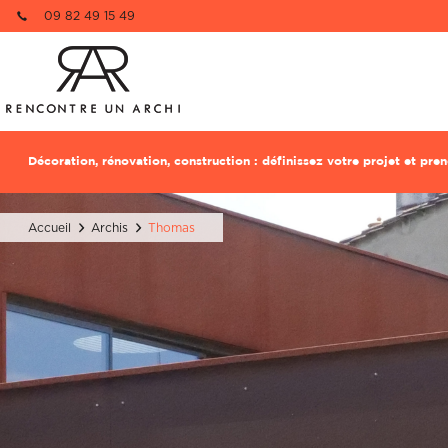
09 82 49 15 49
Re
1 pièce à dé
Décoration, rénovation, construction : définissez votre projet et pr
Nom
Nom
Accueil
Archis
Thomas
Email
Email
Téléphone
Téléphone