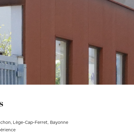
(Ex: Nogent-sur-marne).
Merci de cliquer sur votre ville dans le m
Attention si votre ville contient des tirets,
(Ex: Nogent-sur-marne).
Merci de cliquer sur votre ville dans le m
ent
Vous souhaitez
ent
Vous souhaitez
l (€)
Souhaitez-vous nous en dire plus s
l (€)
Souhaitez-vous nous en dire plus s
Votre rendez-vous par :
Domicile
Visio
Coaching déco
s
achon
Lège-Cap-Ferret
Bayonne
périence