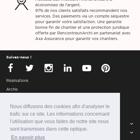
économisez de l'argent.
97% de nos clients satisfaits recommandent nos
services. Des paiements via un compte séquestre
pour garantir votre satisfaction. Une garantie
bonne fin de chantier et une protection juridique
offerte par RencontreunArchi en partenariat avec
Axa Assurance pour garantir vos chantiers.
Suivez-nous !
Réalisations
Archis
Presse
Nous diffusons des cookies afin d'analyser le
Partenaires
trafic sur ce site. Les informations concernant
Connexion
l'utilisation que vous faites de notre site nous
Services
sont transmises dans cette optique.
Intégrer la communauté
RUA
En savoir plus