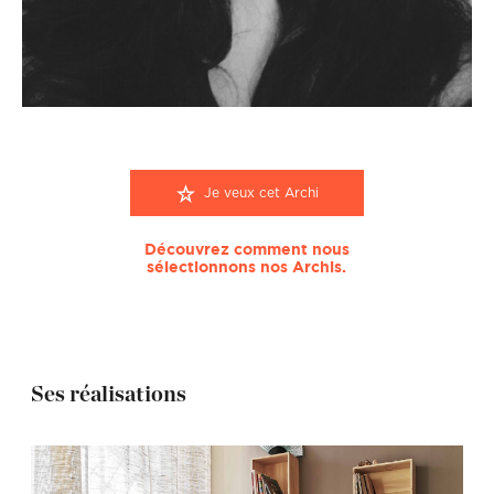
Je veux cet Archi
Découvrez comment nous
sélectionnons nos Archis.
Ses réalisations