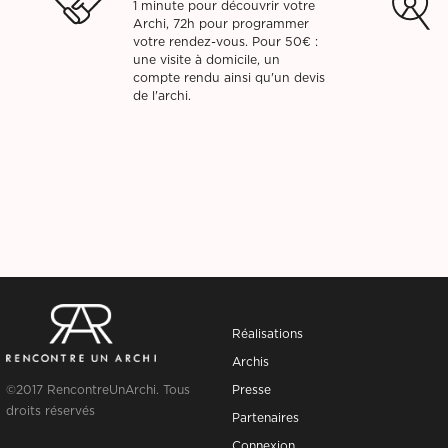
1 minute pour découvrir votre
Archi, 72h pour programmer
votre rendez-vous. Pour 50€ :
une visite à domicile, un
compte rendu ainsi qu'un devis
de l'archi.
Réalisations
Archis
©2017 RencontreUnArchi. Tous
Presse
droits réservés
Partenaires
Connexion