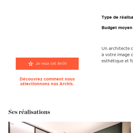
Type de réalisa
Budget moyen d
Un architecte d
à votre image q
esthétique et f
Je veux cet Archi
Découvrez comment nous
sélectionnons nos Archis.
Ses réalisations