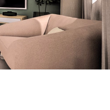
enu déroulant.
 ne les oubliez pas !
enu déroulant.
ur votre projet ?
ur votre projet ?