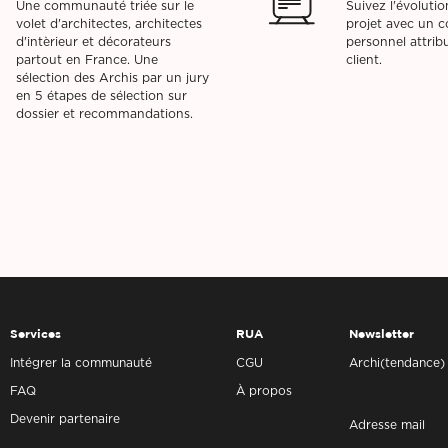
Une communauté triée sur le
Suivez l'évoluti
volet d'architectes, architectes
projet avec un co
d'intèrieur et décorateurs
personnel attri
partout en France. Une
client.
sélection des Archis par un jury
en 5 étapes de sélection sur
dossier et recommandations.
Services
RUA
Newsletter
Intégrer la communauté
CGU
Archi(tendance)
FAQ
À propos
Devenir partenaire
Adresse mail