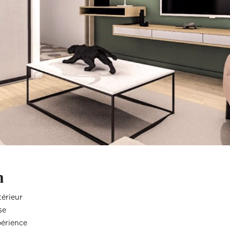
(Ex: Nogent-sur-marne).
Merci de cliquer sur votre ville dans le m
Attention si votre ville contient des tirets,
(Ex: Nogent-sur-marne).
Merci de cliquer sur votre ville dans le m
ent
Vous souhaitez
ent
Vous souhaitez
l (€)
Souhaitez-vous nous en dire plus s
l (€)
Souhaitez-vous nous en dire plus s
Votre rendez-vous par :
Domicile
Visio
Coaching déco
n
térieur
se
périence