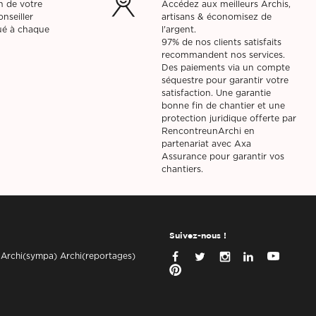
on de votre
Accédez aux meilleurs Archis,
nseiller
artisans & économisez de
bué à chaque
l'argent.
97% de nos clients satisfaits
recommandent nos services.
Des paiements via un compte
séquestre pour garantir votre
satisfaction. Une garantie
bonne fin de chantier et une
protection juridique offerte par
RencontreunArchi en
partenariat avec Axa
Assurance pour garantir vos
chantiers.
Suivez-nous !
 Archi(sympa) Archi(reportages)