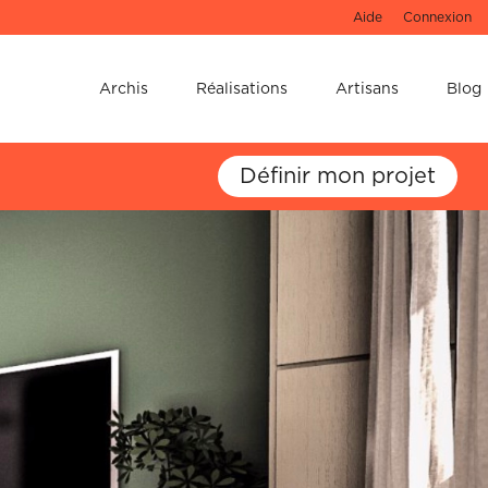
Aide
Connexion
e !
Archis
Réalisations
Artisans
Blog
u 3D de votre
Définir mon projet
 ne les oubliez pas !