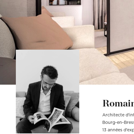
Vous êtes un cli
Vous êtes un cli
Mon budget tota
Mon budget tota
Romai
Architecte d'in
Bourg-en-Bres
13 années d'ex