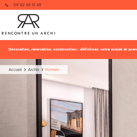
09 82 49 15 49
Re
1 pièce à dé
Décoration, rénovation, construction : définissez votre projet et pr
Nom
Nom
Accueil
Archis
Romain
Email
Email
Téléphone
Téléphone