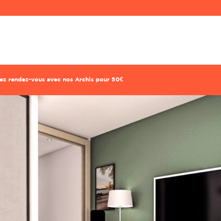
ndez-vous conseil déco avec votre archi à domicil
Prise de rdv express !
Confiez à Rencontreunarchi le choix de votre Archi
corer : 1h30 de coaching, 1 recherche mobilier, 1 croquis o
future pièce pour 320€.
enez rendez-vous avec nos Archis pour 50€
Prénom
Prénom
Mot de passe
Mot de passe
Localité du projet
Localité du projet
Attention si votre ville contient des tirets,