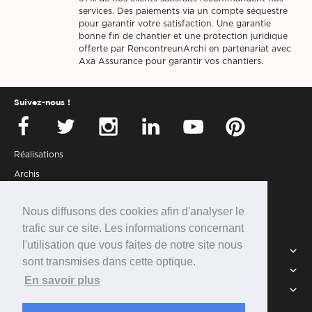
services. Des paiements via un compte séquestre
pour garantir votre satisfaction. Une garantie
bonne fin de chantier et une protection juridique
offerte par RencontreunArchi en partenariat avec
Axa Assurance pour garantir vos chantiers.
Suivez-nous !
Réalisations
Archis
Presse
Nous diffusons des cookies afin d'analyser le
Partenaires
trafic sur ce site. Les informations concernant
Connexion
l'utilisation que vous faites de notre site nous
Services
sont transmises dans cette optique.
Intégrer la communauté
RUA
En savoir plus
Newsletter
FAQ
CGU
Archi(tendance) Archi(sympa) Archi(reportages)
Devenir partenaire
À propos