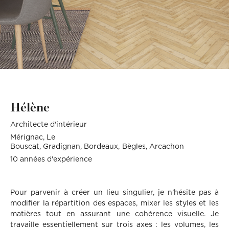
Décoration, rénovation, construction : définissez votre projet et
Téléphone
Localité du projet
Attention si votre ville
contient des tirets, ne les
prenez rendez-vous avec nos Archis pour 50€
oubliez pas !
(Ex: Nogent-sur-marne).
Merci de cliquer sur votre
Définir mon projet
ville dans le menu
Attention si votre ville
déroulant.
contient des tirets, ne les
oubliez pas !
(Ex: Nogent-sur-marne).
Merci de cliquer sur votre
ville dans le menu
Vous êtes un client
Vous souhaitez
déroulant.
Hélène
Vous êtes un client
Vous souhaitez
Architecte d'intérieur
Mon budget total (€)
Souhaitez-vous nous
en dire plus sur votre
Mérignac
Le
projet ?
Bouscat
Gradignan
Bordeaux
Bègles
Arcachon
10 années d'expérience
Mon budget total (€)
Souhaitez-vous nous
en dire plus sur votre
projet ?
Pour parvenir à créer un lieu singulier, je n’hésite pas à
Votre
Domicile
Visio
Coaching
modifier la répartition des espaces, mixer les styles et les
rendez-
déco
matières tout en assurant une cohérence visuelle. Je
vous
par :
travaille essentiellement sur trois axes : les volumes, les